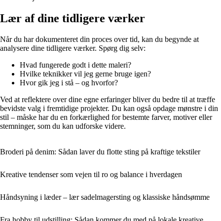
Lær af dine tidligere værker
Når du har dokumenteret din proces over tid, kan du begynde at
analysere dine tidligere værker. Spørg dig selv:
Hvad fungerede godt i dette maleri?
Hvilke teknikker vil jeg gerne bruge igen?
Hvor gik jeg i stå – og hvorfor?
Ved at reflektere over dine egne erfaringer bliver du bedre til at træffe
bevidste valg i fremtidige projekter. Du kan også opdage mønstre i din
stil – måske har du en forkærlighed for bestemte farver, motiver eller
stemninger, som du kan udforske videre.
Broderi på denim: Sådan laver du flotte sting på kraftige tekstiler
Kreative tendenser som vejen til ro og balance i hverdagen
Håndsyning i læder – lær sadelmagersting og klassiske håndsømme
Fra hobby til udstilling: Sådan kommer du med på lokale kreative