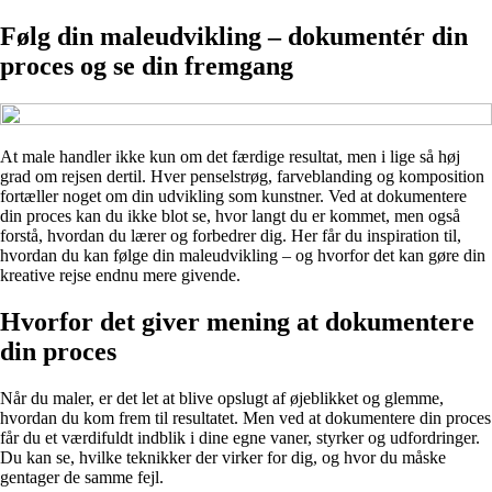
Følg din maleudvikling – dokumentér din
proces og se din fremgang
At male handler ikke kun om det færdige resultat, men i lige så høj
grad om rejsen dertil. Hver penselstrøg, farveblanding og komposition
fortæller noget om din udvikling som kunstner. Ved at dokumentere
din proces kan du ikke blot se, hvor langt du er kommet, men også
forstå, hvordan du lærer og forbedrer dig. Her får du inspiration til,
hvordan du kan følge din maleudvikling – og hvorfor det kan gøre din
kreative rejse endnu mere givende.
Hvorfor det giver mening at dokumentere
din proces
Når du maler, er det let at blive opslugt af øjeblikket og glemme,
hvordan du kom frem til resultatet. Men ved at dokumentere din proces
får du et værdifuldt indblik i dine egne vaner, styrker og udfordringer.
Du kan se, hvilke teknikker der virker for dig, og hvor du måske
gentager de samme fejl.