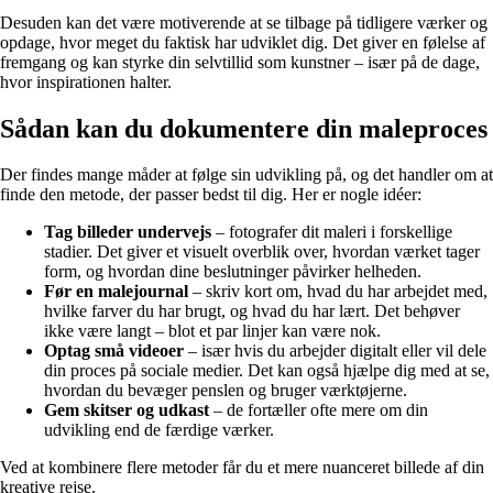
Desuden kan det være motiverende at se tilbage på tidligere værker og
opdage, hvor meget du faktisk har udviklet dig. Det giver en følelse af
fremgang og kan styrke din selvtillid som kunstner – især på de dage,
hvor inspirationen halter.
Sådan kan du dokumentere din maleproces
Der findes mange måder at følge sin udvikling på, og det handler om at
finde den metode, der passer bedst til dig. Her er nogle idéer:
Tag billeder undervejs
– fotografer dit maleri i forskellige
stadier. Det giver et visuelt overblik over, hvordan værket tager
form, og hvordan dine beslutninger påvirker helheden.
Før en malejournal
– skriv kort om, hvad du har arbejdet med,
hvilke farver du har brugt, og hvad du har lært. Det behøver
ikke være langt – blot et par linjer kan være nok.
Optag små videoer
– især hvis du arbejder digitalt eller vil dele
din proces på sociale medier. Det kan også hjælpe dig med at se,
hvordan du bevæger penslen og bruger værktøjerne.
Gem skitser og udkast
– de fortæller ofte mere om din
udvikling end de færdige værker.
Ved at kombinere flere metoder får du et mere nuanceret billede af din
kreative rejse.