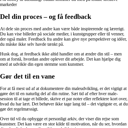
markeder
Del din proces – og få feedback
At dele sin proces med andre kan være både inspirerende og lærerigt.
Du kan vise billeder på sociale medier, i kunstgrupper eller til venner,
der også maler. Feedback fra andre kan give nye perspektiver og idéer,
du måske ikke selv havde tænkt på.
Husk dog, at feedback ikke altid handler om at ændre din stil – men
om at forstå, hvordan andre oplever dit arbejde. Det kan hjælpe dig
med at udvikle din egen stemme som kunstner.
Gør det til en vane
For at få mest ud af at dokumentere din maleudvikling, er det vigtigt at
gøre det til en naturlig del af din rutine. Sæt tid af efter hver male-
session til at tage et billede, skrive et par noter eller reflektere kort over,
hvad du har lært. Det behøver ikke tage lang tid – det vigtigste er, at du
gør det regelmæssigt.
Over tid vil du opbygge et personligt arkiv, der viser din rejse som
kunstner. Det kan være en stor kilde til motivation, når du ser, hvordan