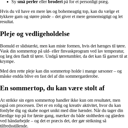
Sy
små perler
eller
broderi
på for et personligt præg.
Hvis du vil have en mere løs og bohemeagtig top, kan du vælge et
tykkere garn og større pinde – det giver et mere gennemsigtigt og let
resultat.
Pleje og vedligeholdelse
Bomuld er slidstærkt, men kan miste formen, hvis det hænges til tørre.
Vask din sommertop på uld- eller finvaskprogram ved lav temperatur,
og læg den fladt til tørre. Undgå tørretumbler, da det kan få garnet til at
krympe.
Med den rette pleje kan din sommertop holde i mange sæsoner – og
måske endda blive en fast del af din sommergarderobe.
En sommertop, du kan være stolt af
At strikke sin egen sommertop handler ikke kun om resultatet, men
også om processen. Det er en rolig og kreativ aktivitet, hvor du kan
fordybe dig og skabe noget unikt med dine hænder. Når du tager din
færdige top på for første gang, mærker du både stoltheden og glæden
ved håndarbejde – og det er præcis det, der gør strikning så
tilfredsstillende.