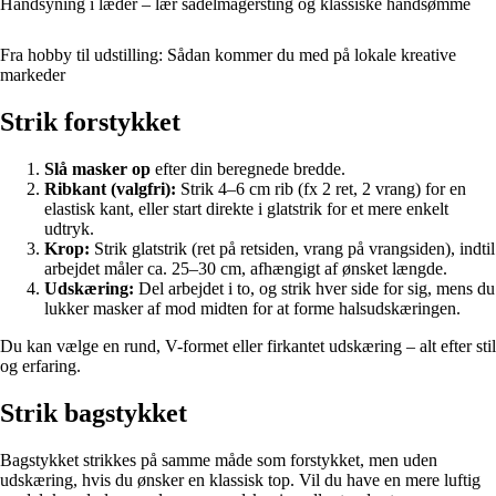
Håndsyning i læder – lær sadelmagersting og klassiske håndsømme
Fra hobby til udstilling: Sådan kommer du med på lokale kreative
markeder
Strik forstykket
Slå masker op
efter din beregnede bredde.
Ribkant (valgfri):
Strik 4–6 cm rib (fx 2 ret, 2 vrang) for en
elastisk kant, eller start direkte i glatstrik for et mere enkelt
udtryk.
Krop:
Strik glatstrik (ret på retsiden, vrang på vrangsiden), indtil
arbejdet måler ca. 25–30 cm, afhængigt af ønsket længde.
Udskæring:
Del arbejdet i to, og strik hver side for sig, mens du
lukker masker af mod midten for at forme halsudskæringen.
Du kan vælge en rund, V-formet eller firkantet udskæring – alt efter stil
og erfaring.
Strik bagstykket
Bagstykket strikkes på samme måde som forstykket, men uden
udskæring, hvis du ønsker en klassisk top. Vil du have en mere luftig