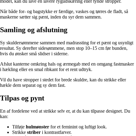
model, kan du lave en lavere rygudskæring eller tynde stropper.
Når både for- og bagstykke er færdige, vaskes og tørres de fladt, så
maskerne sætter sig pænt, inden du syr dem sammen.
Samling og afslutning
Sy skuldersømmene sammen med madrassting for et pænt og usynligt
resultat. Sy derefter sidesømmene, men stop 10–15 cm før bunden,
hvis du ønsker små slidser i siderne.
Afslut kanterne omkring hals og ærmegab med en omgang fastmasker
i hækling eller en smal ribkant for et rent udtryk.
Vil du have stropper i stedet for brede skuldre, kan du strikke eller
hækle dem separat og sy dem fast.
Tilpas og pynt
En af fordelene ved at strikke selv er, at du kan tilpasse designet. Du
kan:
Tilføje
hulmønster
for et feminint og luftigt look.
Strikke
striber
i kontrastfarver.