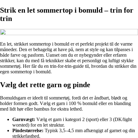
Strik en let sommertop i bomuld – trin for
trin
En let, strikket sommertop i bomuld er et perfekt projekt til de varme
måneder. Den er behagelig at have på, nem at style og kan tilpasses i
både farve og pasform. Uanset om du er nybegynder eller erfaren
strikker, kan du med få teknikker skabe et personligt og luftigt stykke
sommertøj. Her får du en trin-for-trin-guide til, hvordan du strikker din
egen sommertop i bomuld.
Vælg det rette garn og pinde
Bomuldsgarn er ideelt til sommertøj, fordi det er åndbart, blødt og
holder formen godt. Vælg et garn i 100 % bomuld eller en blanding
med lidt hør eller bambus for ekstra lethed.
Garnvægt:
Vælg et garn i kategori 2 (sport) eller 3 (DK/light
worsted) for en let struktur.
Pindestørrelse:
Typisk 3,5–4,5 mm afhængigt af garnet og din
strikkefasthed.