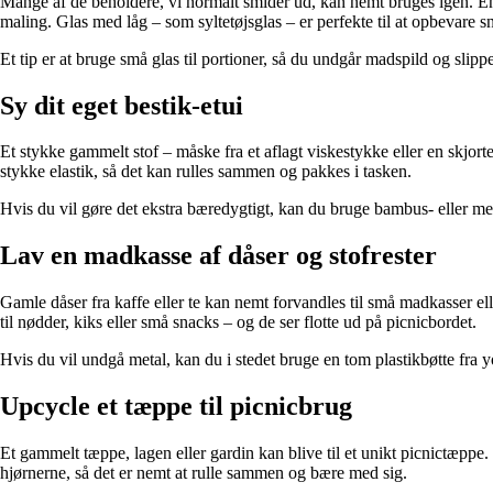
Mange af de beholdere, vi normalt smider ud, kan nemt bruges igen. En 
maling. Glas med låg – som syltetøjsglas – er perfekte til at opbevare s
Et tip er at bruge små glas til portioner, så du undgår madspild og slipp
Sy dit eget bestik-etui
Et stykke gammelt stof – måske fra et aflagt viskestykke eller en skjorte 
stykke elastik, så det kan rulles sammen og pakkes i tasken.
Hvis du vil gøre det ekstra bæredygtigt, kan du bruge bambus- eller metal
Lav en madkasse af dåser og stofrester
Gamle dåser fra kaffe eller te kan nemt forvandles til små madkasser el
til nødder, kiks eller små snacks – og de ser flotte ud på picnicbordet.
Hvis du vil undgå metal, kan du i stedet bruge en tom plastikbøtte fra yo
Upcycle et tæppe til picnicbrug
Et gammelt tæppe, lagen eller gardin kan blive til et unikt picnictæppe.
hjørnerne, så det er nemt at rulle sammen og bære med sig.