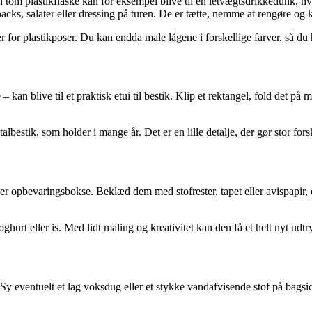
tom plastikflaske kan for eksempel blive til en letvægtsdrikkedunk, hv
nacks, salater eller dressing på turen. De er tætte, nemme at rengøre og
er for plastikposer. Du kan endda male lågene i forskellige farver, så du
– kan blive til et praktisk etui til bestik. Klip et rektangel, fold det på
bestik, som holder i mange år. Det er en lille detalje, der gør stor forsk
ler opbevaringsbokse. Beklæd dem med stofrester, tapet eller avispapir, 
ghurt eller is. Med lidt maling og kreativitet kan den få et helt nyt udtr
 Sy eventuelt et lag voksdug eller et stykke vandafvisende stof på bagsi