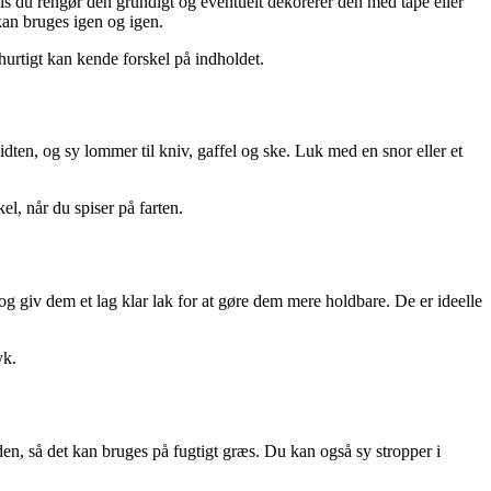
is du rengør den grundigt og eventuelt dekorerer den med tape eller
 kan bruges igen og igen.
 hurtigt kan kende forskel på indholdet.
 midten, og sy lommer til kniv, gaffel og ske. Luk med en snor eller et
el, når du spiser på farten.
og giv dem et lag klar lak for at gøre dem mere holdbare. De er ideelle
yk.
den, så det kan bruges på fugtigt græs. Du kan også sy stropper i