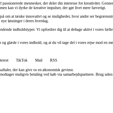
passionerede mennesker, der deler din interesse for kreativitet. Gennem 
men kan vi dyrke de kreative impulser, der gør livet mere farverigt.
gså om at tænke innovativt og se muligheder, hvor andre ser begrænsnin
 nye løsninger i deres hverdag.
pændende indholdstyper. Vi opfordrer dig til at deltage aktivt i vores fæ
n og glæde i vores indhold, og at du vil tage del i vores rejse mod en m
terest
TikTok
Mail
RSS
saftaler, der kan give os en økonomisk gevinst.
tager muligvis betaling ved køb via samarbejdspartnere. Brug uden till