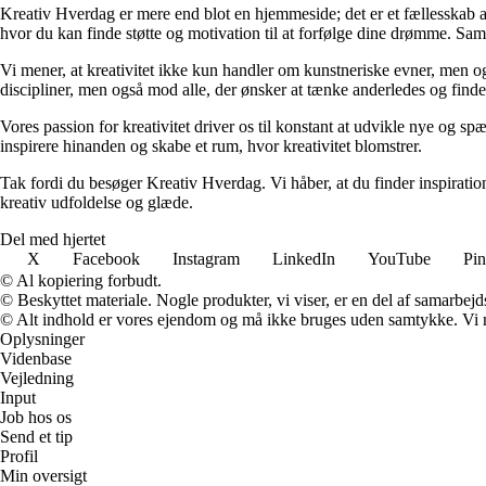
Kreativ Hverdag er mere end blot en hjemmeside; det er et fællesskab af 
hvor du kan finde støtte og motivation til at forfølge dine drømme. Sam
Vi mener, at kreativitet ikke kun handler om kunstneriske evner, men o
discipliner, men også mod alle, der ønsker at tænke anderledes og finde
Vores passion for kreativitet driver os til konstant at udvikle nye og s
inspirere hinanden og skabe et rum, hvor kreativitet blomstrer.
Tak fordi du besøger Kreativ Hverdag. Vi håber, at du finder inspiratio
kreativ udfoldelse og glæde.
Del med hjertet
X
Facebook
Instagram
LinkedIn
YouTube
Pin
© Al kopiering forbudt.
© Beskyttet materiale. Nogle produkter, vi viser, er en del af samarbejd
© Alt indhold er vores ejendom og må ikke bruges uden samtykke. Vi mod
Oplysninger
Videnbase
Vejledning
Input
Job hos os
Send et tip
Profil
Min oversigt